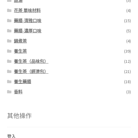
甜湯
(5)
花茶 單味材料
(4)
藥膳-清雅口味
(15)
藥膳-濃厚口味
(5)
鍋煮茶
(4)
養生茶
(39)
養生茶（品味包）
(12)
養生茶（經濟包）
(21)
養生藥膳
(18)
香料
(3)
其他操作
登入