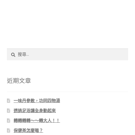
結帳頁面
關於我們
搜
尋
關
鍵
字:
近期文章
一味丹參散，功同四物湯
透過足浴讓全身動起來
轉轉轉轉～～轉大人！！
保健茶怎麼喝？