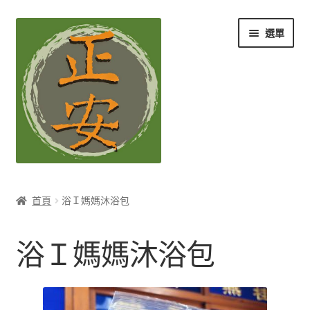
跳
跳
選單
至
至
導
主
覽
要
列
內
容
養生知識站
首頁
浴Ｉ媽媽沐浴包
展
茶Ｉ草本養生茶
開
浴Ｉ媽媽沐浴包
子
展
膳Ｉ養生藥膳
選
開
單
子
展
孕Ｉ月子系列
選
開