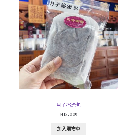
單
子
展
浴Ｉ沐浴包
選
開
單
子
浴Ｉ日日沐浴包
選
單
浴Ｉ嬰幼兒沐浴包
浴Ｉ媽媽沐浴包
香Ｉ香料廚房
全Ｉ養生總覽
月子擦澡包
我的帳號
NT$
50.00
購物車
加入購物車