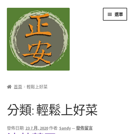
跳
跳
選單
至
至
導
主
覽
要
列
內
容
養生知識站
首頁
輕鬆上好菜
展
茶Ｉ草本養生茶
開
分類:
輕鬆上好菜
子
展
膳Ｉ養生藥膳
選
開
單
子
展
孕Ｉ月子系列
發佈日期:
23 7 月, 2020
作者:
Sandy
—
發佈留言
選
開