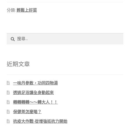
分類:
輕鬆上好菜
搜
尋
關
鍵
字:
近期文章
一味丹參散，功同四物湯
透過足浴讓全身動起來
轉轉轉轉～～轉大人！！
保健茶怎麼喝？
抗疫大作戰-從增強抵抗力開始