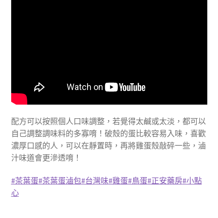
配方可以按照個人口味調整，若覺得太鹹或太淡，都可以
自己調整調味料的多寡唷！破殼的蛋比較容易入味，喜歡
濃厚口感的人，可以在靜置時，再將雞蛋殼敲碎一些，滷
汁味道會更滲透唷！
#茶葉蛋
#茶葉蛋滷包
#台灣味
#雞蛋
#鳥蛋
#正安藥房
#小點
心