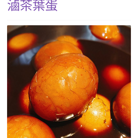
滷茶葉蛋
單
子
展
浴Ｉ沐浴包
選
開
單
子
香Ｉ香料廚房
選
單
全Ｉ養生總覽
我的帳號
購物車
結帳頁面
關於我們