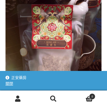
正安藥房
關閉
0
搜
搜