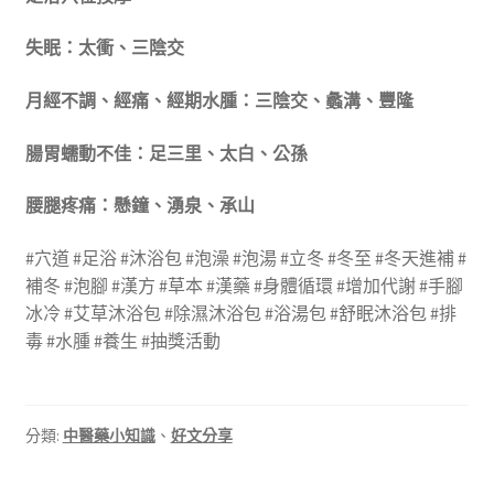
失眠：太衝、三陰交
月經不調、經痛、經期水腫：三陰交、蠡溝、豐隆
腸胃蠕動不佳：足三里、太白、公孫
腰腿疼痛：懸鐘、湧泉、承山
#穴道 #足浴 #沐浴包 #泡澡 #泡湯 #立冬 #冬至 #冬天進補 #
補冬 #泡腳 #漢方 #草本 #漢藥 #身體循環 #增加代謝 #手腳
冰冷 #艾草沐浴包 #除濕沐浴包 #浴湯包 #舒眠沐浴包 #排
毒 #水腫 #養生 #抽獎活動
分類:
中醫藥小知識
、
好文分享