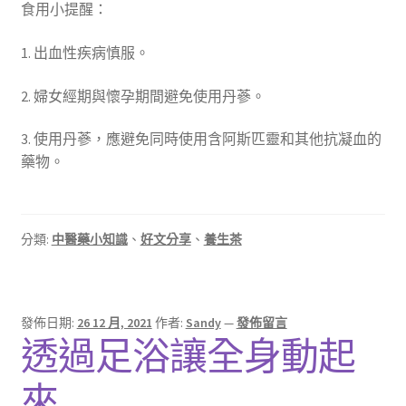
食用小提醒：
1. 出血性疾病慎服。
2. 婦女經期與懷孕期間避免使用丹蔘。
3. 使用丹蔘，應避免同時使用含阿斯匹靈和其他抗凝血的
藥物。
分類:
中醫藥小知識
、
好文分享
、
養生茶
發佈日期:
26 12 月, 2021
作者:
Sandy
—
發佈留言
透過足浴讓全身動起
來