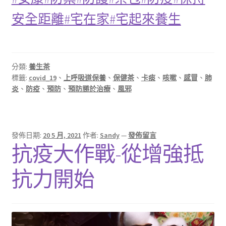
安全距離
#宅在家
#宅起來養生
分類:
養生茶
標籤:
covid_19
、
上呼吸道保養
、
保健茶
、
卡痰
、
咳嗽
、
感冒
、
肺
炎
、
防疫
、
預防
、
預防勝於治療
、
風邪
發佈日期:
20 5 月, 2021
作者:
Sandy
—
發佈留言
抗疫大作戰-從增強抵
抗力開始