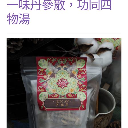
一味丹參散，功同四
單
子
展
浴Ｉ沐浴包
選
開
物湯
單
子
香Ｉ香料廚房
選
單
全Ｉ養生總覽
我的帳號
購物車
結帳頁面
關於我們