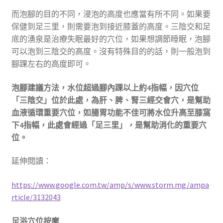
而泡腳的目的不同，浸泡的高度也應當有所不同。如果要
保健到足三里，則需要泡到接近膝蓋的高度。三陰交和足
底的湧泉是治療失眠最好的穴位，如果想調節睡眠，泡腳
可以泡到三陰交的高度。沒有特殊目的的話，則一般泡到
腳踝左右的高度即可。
泡腳建議方法，水位超過腳內踝以上約4指幅，因穴位
「三陰交」位於此處，為肝、脾、腎三經交會穴，是幫助
血液循環重要穴位，如腸胃功能不佳可將水位升高至膝窩
下4指幅，此處會經過「足三里」，是幫助消化的重要穴
位。
延伸閱讀：
https://www.google.com.tw/amp/s/www.storm.mg/ampa
rticle/3132043
足浴穴位按摩