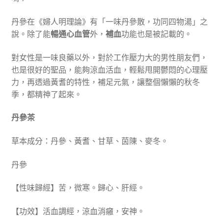
丹參在《婦人明理論》有「一味丹參散，功同四物湯」之
說。除了能
暢通心血管
外，
補血
功能也是被記載的。
對女性是一味良藥以外，對於工作壓力大的男性朋友們，
也是很好的聖品，能夠涼血活血，輕鬆甩開鬱悶的心理壓
力，再透過黃耆的特性，補足元氣，讓整個懶懶的秋冬
季，都精神了起來。
丹參茶
草本成分：丹參、黃耆、甘草、茵陳、麥冬。
丹參
【性味歸經】苦，微寒。歸心、肝經。
【功效】活血調經，涼血消癰，安神。