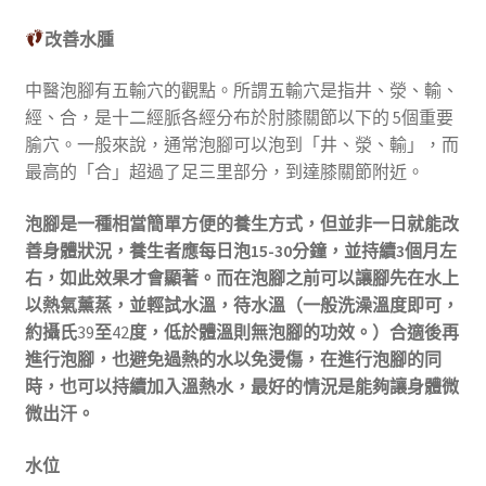
改善水腫
中醫泡腳有五輸穴的觀點。所謂五輸穴是指井、滎、輸、
經、合，是十二經脈各經分布於肘膝關節以下的 5個重要
腧穴。一般來說，通常泡腳可以泡到「井、滎、輸」，而
最高的「合」超過了足三里部分，到達膝關節附近。
泡腳是一種相當簡單方便的養生方式，但並非一日就能改
善身體狀況，養生者應每日泡15-30分鐘，並持續3個月左
右，如此效果才會顯著。而在泡腳之前可以讓腳先在水上
以熱氣薰蒸，並輕試水溫，待水溫（一般洗澡溫度即可，
約攝氏
39
至
42
度，低於體溫則無泡腳的功效。）合適後再
進行泡腳，也避免過熱的水以免燙傷，在進行泡腳的同
時，也可以持續加入溫熱水，最好的情況是能夠讓身體微
微出汗。
水位