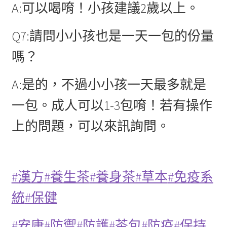
A:可以喝唷！小孩建議2歲以上。
Q7:請問小小孩也是一天一包的份量
嗎？
A:是的，不過小小孩一天最多就是
一包。成人可以1-3包唷！若有操作
上的問題，可以來訊詢問。
#漢方
#養生茶
#養身茶
#草本
#免疫系
統
#保健
#安康
#防禦
#防護
#茶包
#防疫
#保持