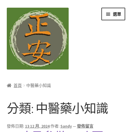
跳
跳
選單
至
至
導
主
覽
要
列
內
容
養生知識站
首頁
中醫藥小知識
展
茶Ｉ草本養生茶
開
分類:
中醫藥小知識
子
展
膳Ｉ養生藥膳
選
開
單
子
展
孕Ｉ月子系列
發佈日期:
13 12 月, 2024
作者:
Sandy
—
發佈留言
選
開