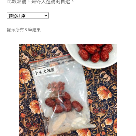
比較溫補，是冬天進補的首選。
單
子
展
浴Ｉ沐浴包
選
開
單
子
香Ｉ香料廚房
選
顯示所有 5 筆結果
單
全Ｉ養生總覽
我的帳號
購物車
結帳頁面
關於我們