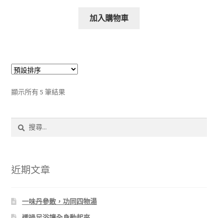
加入購物車
顯示所有 5 筆結果
搜
尋
關
鍵
字:
近期文章
一味丹參散，功同四物湯
透過足浴讓全身動起來