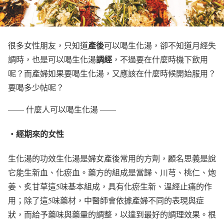
產後
很多女性朋友，只知道
可以喝生化湯，卻不知道月經失
調經
調時，也是可以喝生化湯
，不過要在什麼時機下飲用
呢？而產婦如果要喝生化湯，又應該在什麼時候開始服用？
要喝多少帖呢？
—— 什麼人可以喝生化湯 ——
・經期來的女性
生化湯的功效生化湯是婦女產後常用的方劑，顧名思義是說
它能生新血、化瘀血。藥方的組成是當歸、川芎、桃仁、炮
姜、炙甘草這5味基本組成，具有化瘀生新、溫經止痛的作
用；除了這5味藥材，中醫師會依據產婦不同的表現與症
狀，而給予藥味與藥量的調整，以達到最好的調理效果。根