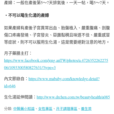
產婦：一般在產後第5～7天排氣後，一天一帖，喝5～7天。
・不可以喝生化湯的產婦
如果產婦有產後子宮異常出血、胎盤植入、嚴重腹痛、剖腹
傷口疼痛發燒、子宮發炎、惡露黏稠且味道不佳、嚴重感冒
等症狀，則不可以服用生化湯，這是需要絕對注意的地方。
月子藥膳主打：
https://www.facebook.com/jeng.anTW/photos/a.4726352262275
06/1093300580827631/?type=3
內文節錄自：
https://www.mababy.com/knowledge-detail?
id=646
生化湯延伸閱讀：
http://www.drchen.com.tw/beautyhealth/a085
分類:
中醫藥小知識
、
女性專區
、
月子調理專區
、
養生茶