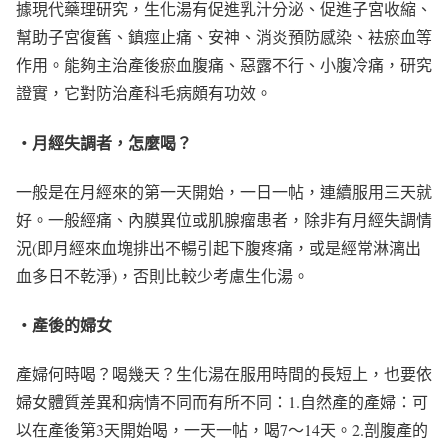
據現代藥理研究，生化湯有促進乳汁分泌、促進子宮收縮、
幫助子宮復舊、鎮痙止痛、安神、消炎預防感染、袪瘀血等
作用。能夠主治產後瘀血腹痛、惡露不行、小腹冷痛，研究
證實，它對防治產科毛病頗有功效。
・月經失調者，怎麼喝？
一般是在月經來的第一天開始，一日一帖，連續服用三天就
好。一般經痛、內膜異位或肌腺瘤患者，除非有月經失調情
況(即月經來血塊排出不暢引起下腹疼痛，或是經常淋漓出
血多日不乾淨)，否則比較少考慮生化湯。
・產後的婦女
產婦何時喝？喝幾天？生化湯在服用時間的長短上，也要依
婦女體質差異和病情不同而有所不同：1.自然產的產婦：可
以在產後第3天開始喝，一天一帖，喝7～14天。2.剖腹產的