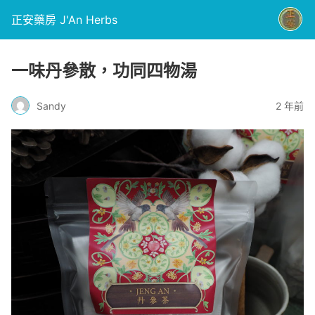
正安藥房 J'An Herbs
一味丹參散，功同四物湯
Sandy
2 年前