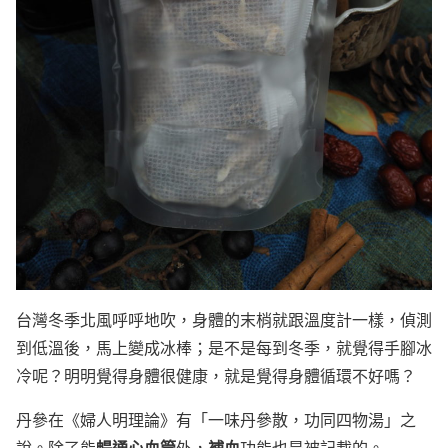
台灣冬季北風呼呼地吹，身體的末梢就跟溫度計一樣，偵測
到低溫後，馬上變成冰棒；是不是每到冬季，就覺得手腳冰
冷呢？明明覺得身體很健康
，就是覺得身體循環不好嗎？
丹參在《婦人明理論》有「一味丹參散，功同四物湯」之
暢通心血管
補血
說。除了能
外，
功能也是被記載的。